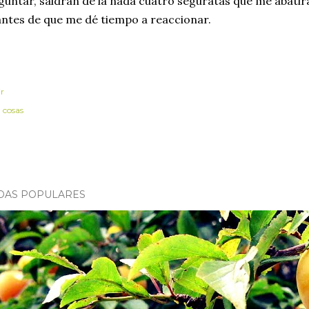
guntar, saldrán de la nada cuatro seguratas que me abatir
antes de que me dé tiempo a reaccionar.
r
:
cosas
DAS POPULARES