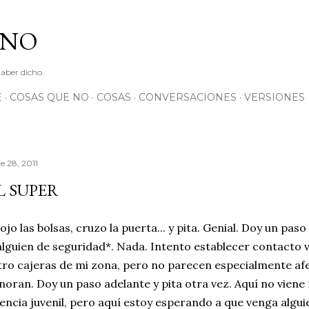
Ir al contenido principal
 NO
haber dicho.
E
COSAS QUE NO
COSAS
CONVERSACIONES
VERSIONES
 28, 2011
L SUPER
ojo las bolsas, cruzo la puerta... y pita. Genial. Doy un pas
lguien de seguridad*. Nada. Intento establecer contacto v
tro cajeras de mi zona, pero no parecen especialmente afe
noran. Doy un paso adelante y pita otra vez. Aquí no viene 
encia juvenil, pero aquí estoy esperando a que venga algui