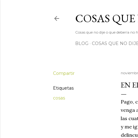
COSAS QUE
Cosas que no dije o que debería no 
BLOG
COSAS QUE NO DIJ
Compartir
noviembre
EN E
Etiquetas
cosas
Pago, c
venga a
las cua
y me ig
delincu