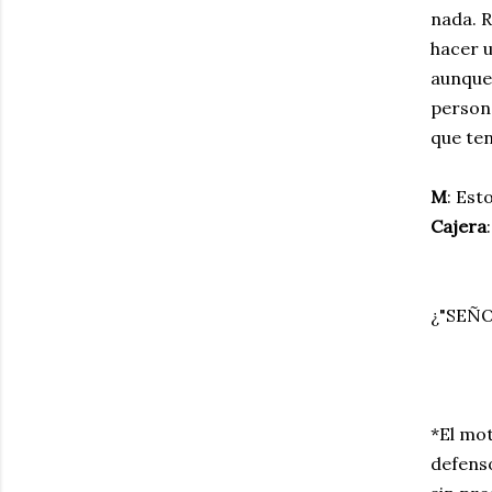
nada. R
hacer 
aunque 
persona
que te
M
: Est
Cajera
¿"SEÑO
*El mot
defenso