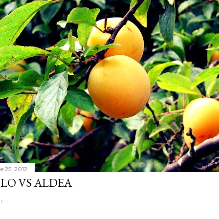
 25, 2012
LO VS ALDEA
r