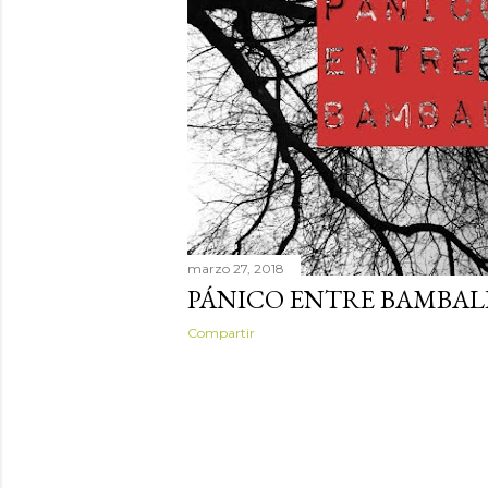
d
a
s
marzo 27, 2018
PÁNICO ENTRE BAMBAL
Compartir