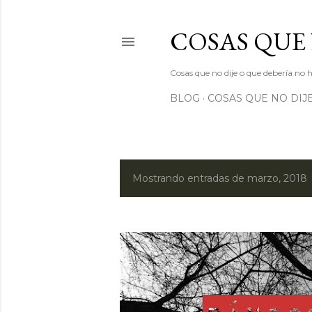
COSAS QUE
Cosas que no dije o que debería no 
BLOG
COSAS QUE NO DIJ
Mostrando entradas de marzo, 2018
E
n
t
r
a